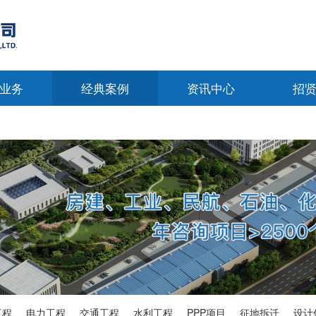
业务
经典案例
资讯中心
招
工程
电力工程
交通工程
水利工程
PPP项目
征地拆迁
设计