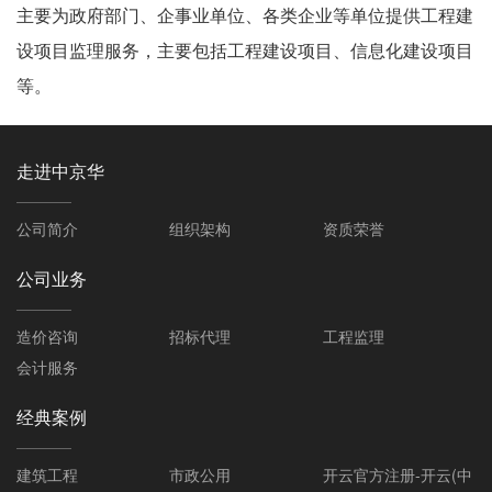
主要为政府部门、企事业单位、各类企业等单位提供工程建
设项目监理服务，主要包括工程建设项目、信息化建设项目
等。
走进中京华
公司简介
组织架构
资质荣誉
公司业务
造价咨询
招标代理
工程监理
会计服务
经典案例
建筑工程
市政公用
开云官方注册-开云(中