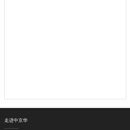
走进中京华