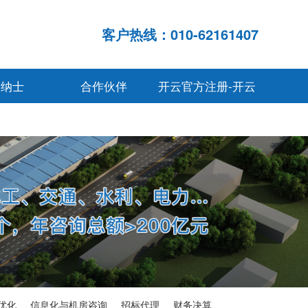
客户热线：010-62161407
贤纳士
合作伙伴
开云官方注册-开云
(中国)
优化
信息化与机房咨询
招标代理
财务决算