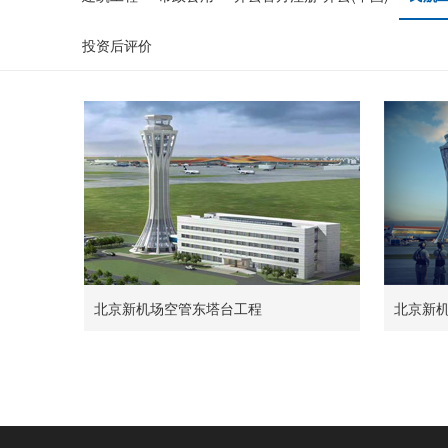
投资后评价
北京新机场空管东塔台工程
北京新