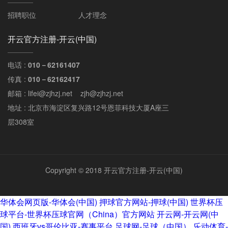
招聘职位
人才理念
开云官方注册-开云(中国)
电话 :
010－62161407
传真 :
010－62162417
邮箱 : lifei@zjhzj.net zjh@zjhzj.net
地址 : 北京市海淀区复兴路12号恩菲科技大厦A座三
层308室
Copyright © 2018 开云官方注册-开云(中国)
华体会网页版-华体会(中国)
押球官方网站-押球(中国)
世界杯压
球平台-世界杯压球官网（China）官方网站
开云网-开云网(中
国)
西班牙vs哥伦比亚-赛事平台
足球网-足球（中国）
乐动体育-