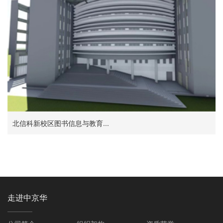
北信科新校区图书信息与教育...
走进中京华